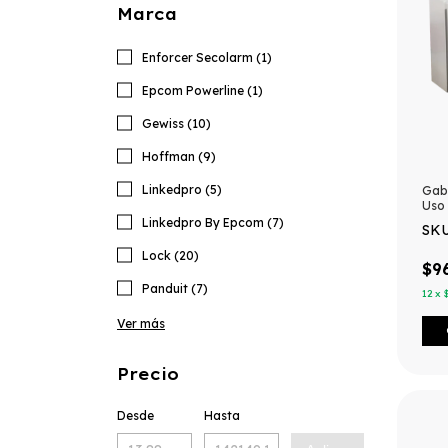
Marca
Enforcer Secolarm (1)
Epcom Powerline (1)
Gewiss (10)
Hoffman (9)
Linkedpro (5)
Gab
Uso 
x 3
Linkedpro By Epcom (7)
SKU
Plac
Met
Lock (20)
Infe
$9
(Inc
Panduit (7)
12
x
T). 
de C
Ver más
Cont
Precio
Desde
Hasta