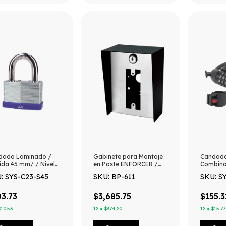
dado Laminado /
Gabinete para Montaje
Candado
da 45 mm/ / Nivel
en Poste ENFORCER /
Combina
eguridad 4 / Llaves
Carcasa de Acero con
120 cm /
: SYS-C23-S45
SKU: BP-611
SKU: S
ndar.
Pintura en Polvo / Placa
segurida
Frontal de Acero
Program
Inoxidable con Bisagra
3.73
$3,685.75
$155.3
/ IP65 Impermeable /
$10.53
12
x
$374.20
12
x
$15.77
Incluye Herrajes de
Montaje y 2 Llaves /
Compatible con