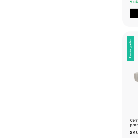
9
x
$
Envío gratis
Cer
para
PST.
SKU