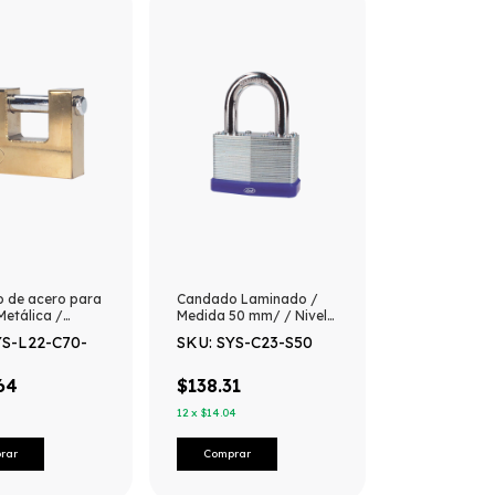
 de acero para
Candado Laminado /
Metálica /
Medida 50 mm/ / Nivel
70 mm/
de seguridad 4 / Llaves
YS-L22-C70-
SKU: SYS-C23-S50
Latón Brillante
Estándar.
de Seguridad 6 /
tándar.
64
$138.31
12
x
$14.04