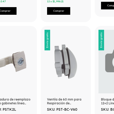
10.47
12
x
$1,996.21
Envío gratis
Envío gratis
radura de reemplazo
Ventila de 60 mm para
Bloque d
 gabinetes línea
Respiración de
12+2 Lín
Gabinetes Sellados tipo
Baterias
: PSTK2L
SKU: PST-BC-V60
SKU: 
NEMA/IP. Compatible