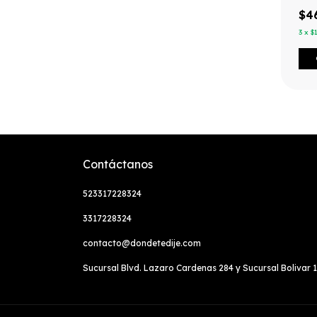
$4
3
x
$
Contáctanos
523317228324
3317228324
contacto@dondetedije.com
Sucursal Blvd. Lazaro Cardenas 284 y Sucursal Bolivar