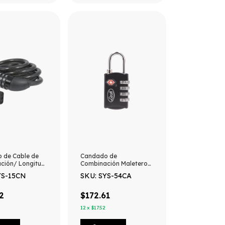
 de Cable de
Candado de
ción/ Longitud
Combinación Maletero
 Nivel de
Negro TSA / Medida 30
YS-15CN
SKU: SYS-54CA
d 3/ Discos
mm/ / Nivel de
ables.
seguridad 3 / Discos
Programables.
2
$172.61
12
x
$17.52