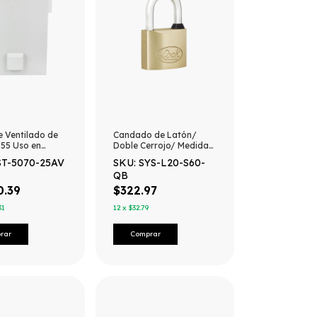
 Ventilado de
Candado de Latón/
55 Uso en
Doble Cerrojo/ Medida
 (500 x 700 x
60 mm/ / Nivel de
ST-5070-25AV
SKU: SYS-L20-S60-
 con Placa
seguridad 6/ Llaves de
QB
Interior
Puntos.
a y Compuerta
0.39
$322.97
Atornillable.
31
12
x
$32.79
Ventilador,
 filtros, Chapas
.