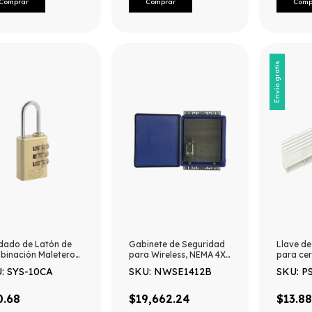
Dispositivos de Formato
Angosto y Ancha
Envío gratis
dado de Latón de
Gabinete de Seguridad
Llave d
binación Maletero
para Wireless, NEMA 4X,
para cer
gramable/ Medida
IP66, de 356 x 305 x 152
K2L. Co
: SYS-10CA
SKU: NWSE1412B
SKU: P
m / Nivel de
mm, Color Azul
Gabinete
ridad 3 / Discos
Metálico
gramables.
0.68
$19,662.24
$13.88