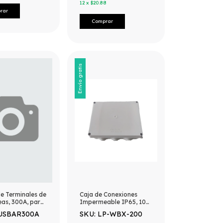
12
x
$20.88
Envío gratis
e Terminales de
Caja de Conexiones
eas, 300A, para
Impermeable IP65, 10
Entradas, Dimensiones
BUSBAR300A
SKU: LP-WBX-200
200 x 155 x 80 mm, para