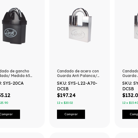
dado de gancho
Candado de acero con
Candado
ndado/ Medida 65
Guarda Anti Palanca/
Guarda 
Nivel de seguridad
Acabado en Cromo
Acabado
: SYS-20CA
SKU: SYS-L22-A70-
SKU: S
 Doble Cerrojo /
Satinado / Doble
Satinado
DCSB
DCSB
e de disco.
Cerrojo / Medida 70
Cerrojo 
mm/ Nivel de seguridad
mm/ Niv
5.12
$197.24
$132.0
7/ 4 Llaves Abloy.
7/ 4 Lla
$25.90
12
x
$20.02
12
x
$13.4