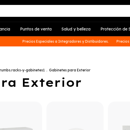
lancia
Puntos de venta
Salud y belleza
Protección de S
Precios Especiales a Integradores y Distibuidores.
Precios Espec
rumbs.racks-y-gabinetes1
.
Gabinetes para Exterior
ra Exterior