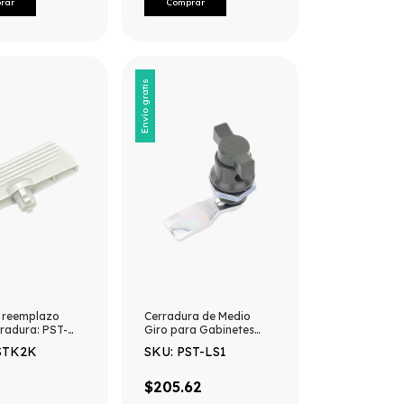
Envío gratis
e reemplazo
Cerradura de Medio
radura: PST-
Giro para Gabinetes
mpatible con
Línea PST (Acero).
STK2K
SKU: PST-LS1
s de línea PST
Cuenta con Opción para
s.
Instalar Candado (no
incluido).
$205.62