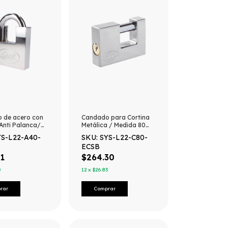
 de acero con
Candado para Cortina
Anti Palanca/
Metálica / Medida 80
 en Cromo
mm/ Acabado Cromo
YS-L22-A40-
SKU: SYS-L22-C80-
 / Doble
Satinado/ Nivel de
ECSB
/ Medida 40
Seguridad 6 / Llave
el de seguridad
Estándar.
1
$264.30
ves Abloy.
0
12
x
$26.83