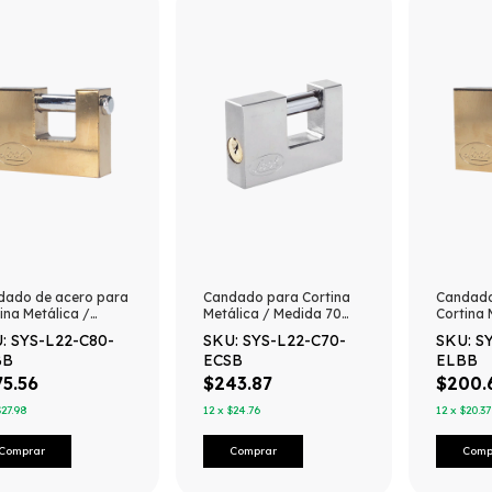
dado de acero para
Candado para Cortina
Candado
ina Metálica /
Metálica / Medida 70
Cortina 
ida 80 mm/
mm/ Acabado Cromo
Medida 
: SYS-L22-C80-
SKU: SYS-L22-C70-
SKU: S
ado Latón Brillante
Satinado/ Nivel de
Acabado 
BB
ECSB
ELBB
vel de Seguridad 6 /
Seguridad 6 / Llave
/ Nivel 
e Estándar.
Estándar.
Llave Es
75.56
$243.87
$200.
$27.98
12
x
$24.76
12
x
$20.37