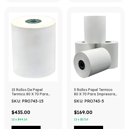
15 Rollos De Papel
5 Rollos Papel Termico
Termico 80 X 70 Para
80 X 70 Para Impresora
Impresora 80mm -
80mm - Blanco
SKU: PRO743-15
SKU: PRO743-5
Blanco
$435.00
$169.00
12
x
$44.16
12
x
$17.16