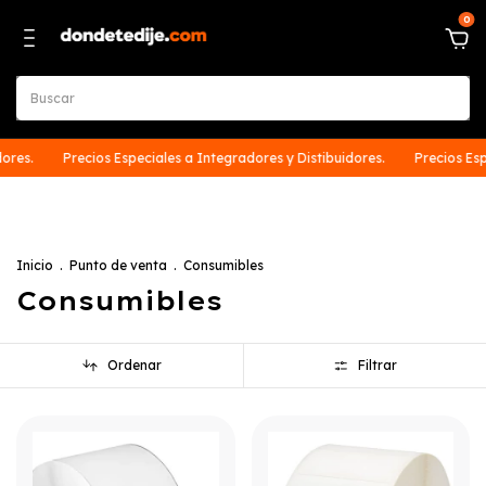
0
es.
Precios Especiales a Integradores y Distibuidores.
Precios Especi
Inicio
.
Punto de venta
.
Consumibles
Consumibles
Ordenar
Filtrar