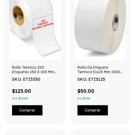
Rollo Térmico 200
Rollo De Etiqueta
Etiquetas 150 X 100 Mm
Termica 51x25 Mm 1000
Guias De Envíos
Etiquetas Blanco
SKU: ETI5350
SKU: ETI5125
$125.00
$50.00
12
x
$12.69
6
x
$9.36