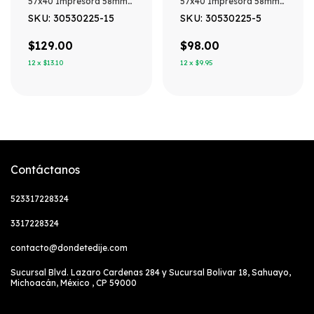
57x40 Impresora 58mm
57x40 Impresora 58mm
Punto De Venta Blanco
Punto De Venta Blanco
SKU: 30530225-15
SKU: 30530225-5
$129.00
$98.00
12
x
$13.10
12
x
$9.95
Contáctanos
523317228324
3317228324
contacto@dondetedije.com
Sucursal Blvd. Lazaro Cardenas 284 y Sucursal Bolivar 18, Sahuayo,
Michoacán, México , CP 59000