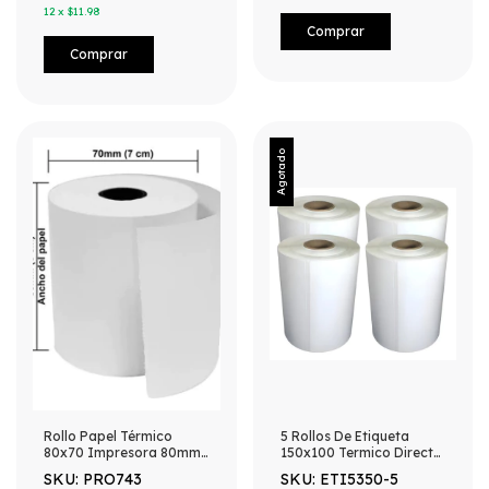
12
x
$11.98
Agotado
Rollo Papel Térmico
5 Rollos De Etiqueta
80x70 Impresora 80mm
150x100 Termico Directo
Punto De Venta
200 Etiquetas Blanco
SKU: PRO743
SKU: ETI5350-5