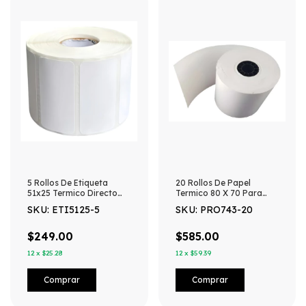
5 Rollos De Etiqueta
20 Rollos De Papel
51x25 Termico Directo
Termico 80 X 70 Para
1000 Etiquetas - Blanco
Impresora 80mm -
SKU: ETI5125-5
SKU: PRO743-20
Blanco
$249.00
$585.00
12
x
$25.28
12
x
$59.39