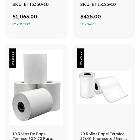
200 Etiquetas Blanco
1000 Etiquetas Blanco
SKU: ETI5350-10
SKU: ETI5125-10
$1,063.00
$425.00
12
x
$107.92
12
x
$43.15
Agotado
Agotado
10 Rollos De Papel
20 Rollos Papel Térmico
Termico 80 X 70 Para
57x40 Impresora 58mm