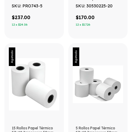
Impresora 80mm Blanco
Punto De Venta Blanco
SKU: PRO743-5
SKU: 30530225-20
$237.00
$170.00
12
x
$24.06
12
x
$17.26
Agotado
Agotado
15 Rollos Papel Térmico
5 Rollos Papel Térmico