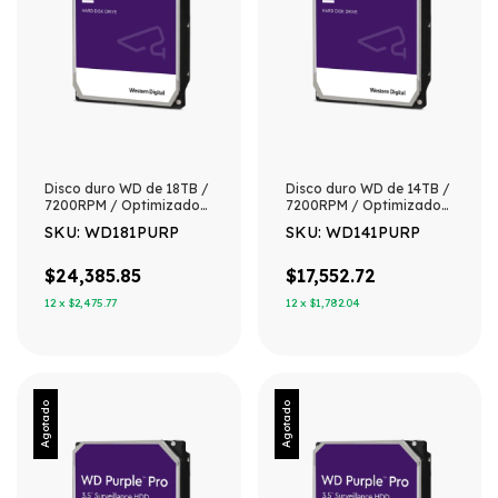
Disco duro WD de 18TB /
Disco duro WD de 14TB /
7200RPM / Optimizado
7200RPM / Optimizado
para soluciones de video
para soluciones de video
SKU: WD181PURP
SKU: WD141PURP
inteligente
inteligente
$24,385.85
$17,552.72
12
x
$2,475.77
12
x
$1,782.04
Agotado
Agotado