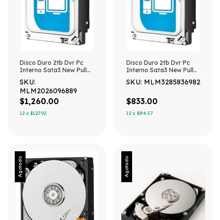
Disco Duro 2tb Dvr Pc
Disco Duro 2tb Dvr Pc
Interno Sata3 New Pull
Interno Sata3 New Pull
Varias Marcas Gris
Varias Marcas Neutro
SKU:
SKU: MLM3285836982
MLM2026096889
$1,260.00
$833.00
12
x
$127.92
12
x
$84.57
Agotado
Agotado