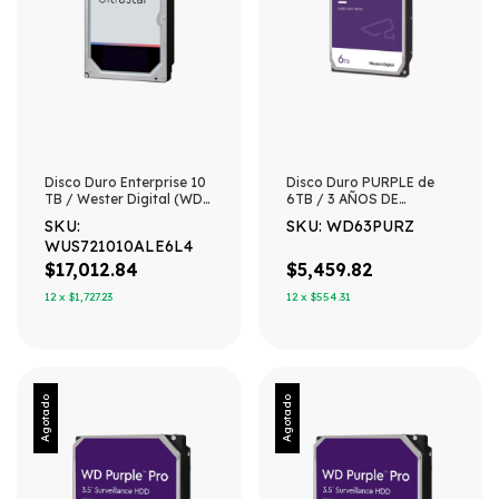
Disco Duro Enterprise 10
Disco Duro PURPLE de
TB / Wester Digital (WD)
6TB / 3 AÑOS DE
/ Serie Ultrastar /
GARANTÍA / Para
SKU:
SKU: WD63PURZ
Recomendado para
Videovigilancia
WUS721010ALE6L4
Data Center y NVRs de
Alta Capacidad / Alto
$17,012.84
$5,459.82
Performace
12
x
$1,727.23
12
x
$554.31
Agotado
Agotado