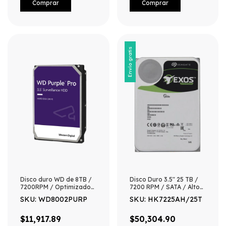
Envío gratis
Disco duro WD de 8TB /
Disco Duro 3.5" 25 TB /
7200RPM / Optimizado
7200 RPM / SATA / Alto
para soluciones de video
Rendimiento /
SKU: WD8002PURP
SKU: HK7225AH/25T
inteligente
Recomendado para
Serie DS-AT1000S
$11,917.89
$50,304.90