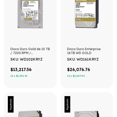
Disco Duro Gold de 10 TB
Disco Duro Enterprise
/ 7200 RPM /
16TB WD GOLD
Optimizado para NAS,
SKU: WD102KRYZ
SKU: WD161KRYZ
RAID, Data Center y
NVRs de Gran
Capacidad / Uso 24-7 /
$13,217.56
$26,076.76
Proteccion Antivibración
12
x
$1,341.91
12
x
$2,647.44
/ 5 Años de Garantia /
HelioSeal
Agotado
Agotado