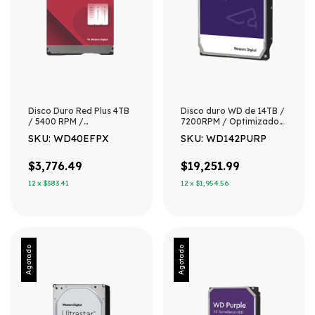
Disco Duro Red Plus 4TB
Disco duro WD de 14TB /
/ 5400 RPM /
7200RPM / Optimizado
Optimizado para NAS /
para soluciones de video
SKU: WD40EFPX
SKU: WD142PURP
Uso 24-7 / 3 Años de
inteligente
Garantia
$3,776.49
$19,251.99
12
x
$383.41
12
x
$1,954.56
Agotado
Agotado