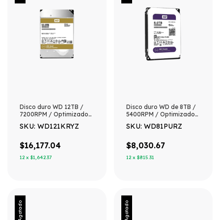
Disco duro WD 12TB /
Disco duro WD de 8TB /
7200RPM / Optimizado
5400RPM / Optimizado
NAS y DataCenter /
para Videovigilancia
SKU: WD121KRYZ
SKU: WD81PURZ
HelioSeal
$16,177.04
$8,030.67
12
x
$1,642.37
12
x
$815.31
Agotado
Agotado