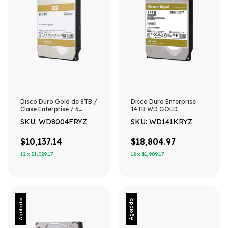
Disco Duro Gold de 8TB /
Disco Duro Enterprise
Clase Enterprise / 5
14TB WD GOLD
AÑOS DE GARANTÍA
SKU: WD8004FRYZ
SKU: WD141KRYZ
$10,137.14
$18,804.97
12
x
$1,029.17
12
x
$1,909.17
Agotado
Agotado