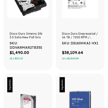
Disco Duro Interno 2tb
Disco Duro Empresarial /
3.5 Sata New Pull Gris
16 TB / 7200 RPM /
Interfaz SATA 6 Gb/s /
SKU:
SKU: DS160HKAI-VX1
Búfer de 512 MB /
DDVARMAR2TB35S
Diseñado para
Operación 24/7 /
$1,490.00
$38,109.64
Transferencia de 550 TB
12
x
$151.27
12
x
$3,869.08
por Año
Agotado
Agotado