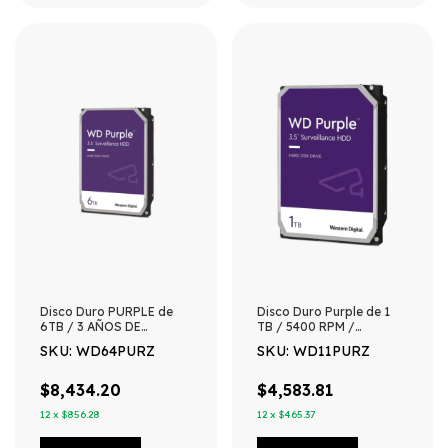
Disco Duro PURPLE de
Disco Duro Purple de 1
6TB / 3 AÑOS DE
TB / 5400 RPM /
GARANTÍA / Para
Optimizado para
SKU: WD64PURZ
SKU: WD11PURZ
Videovigilancia
Soluciones de
Videovigilancia / Uso 24-
7 / 3 Años de Garantia
$8,434.20
$4,583.81
12
x
$856.28
12
x
$465.37