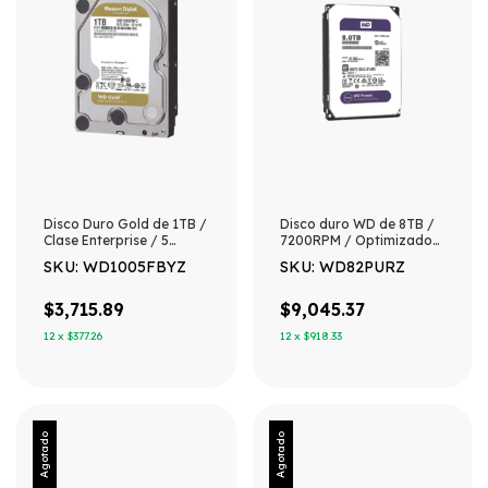
Disco Duro Gold de 1TB /
Disco duro WD de 8TB /
Clase Enterprise / 5
7200RPM / Optimizado
AÑOS DE GARANTÍA
para Videovigilancia
SKU: WD1005FBYZ
SKU: WD82PURZ
$3,715.89
$9,045.37
12
x
$377.26
12
x
$918.33
Agotado
Agotado