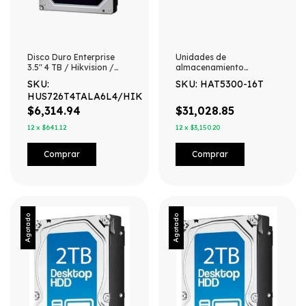
Disco Duro Enterprise
Unidades de
3.5" 4 TB / Hikvision /
almacenamiento
7200 RPM / SATA / Alto
empresariales / Disco
SKU:
SKU: HAT5300-16T
Rendimiento /
duro 16TB / 7200RPM /
HUS726T4TALA6L4/HIK
Recomendado para
NAS SYNOLOGY
NVRs HIKVISION
$6,314.94
$31,028.85
12
x
$641.12
12
x
$3,150.20
Agotado
Agotado