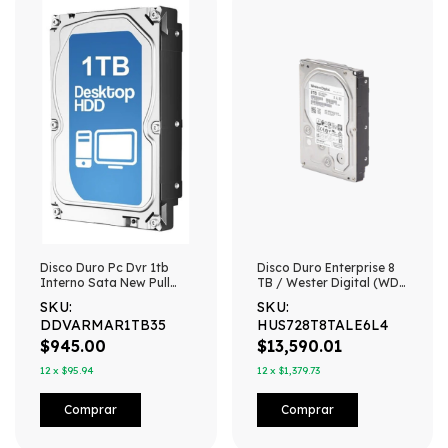
Disco Duro Pc Dvr 1tb
Disco Duro Enterprise 8
Interno Sata New Pull
TB / Wester Digital (WD)
Varias Marcas Plateado
/ Serie Ultrastar /
SKU:
SKU:
Recomendado para
DDVARMAR1TB35
HUS728T8TALE6L4
Data Center y NVRs de
Alta Capacidad / Alto
$945.00
$13,590.01
Performace
12
x
$95.94
12
x
$1,379.73