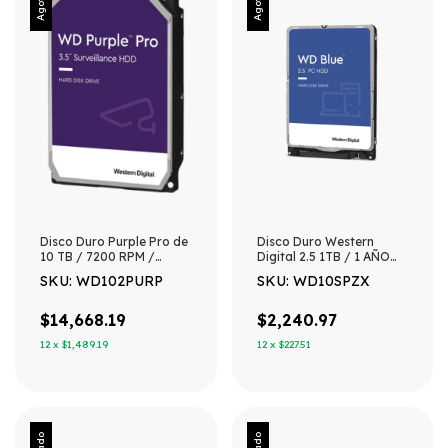
Disco Duro Purple Pro de
Disco Duro Western
10 TB / 7200 RPM /
Digital 2.5 1TB / 1 AÑO
Optimizado para
DE GARANTÍA
SKU: WD102PURP
SKU: WD10SPZX
Soluciones de
Videovigilancia con
Analiticos (Meta Data) /
$14,668.19
$2,240.97
Uso 24-7 / 5 Años de
12
x
$1,489.19
12
x
$227.51
Garantia