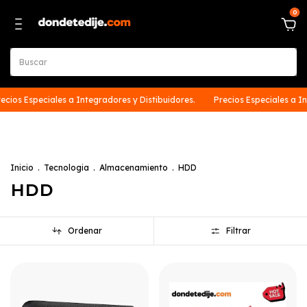
0
eciales a Integradores y Distibuidores.
Precios Especiales a Integradore
Inicio
.
Tecnologia
.
Almacenamiento
.
HDD
HDD
Ordenar
Filtrar