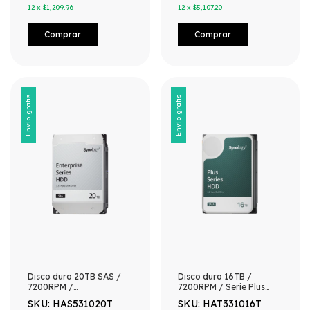
12
x
$1,209.96
12
x
$5,107.20
Envío gratis
Envío gratis
Disco duro 20TB SAS /
Disco duro 16TB /
7200RPM /
7200RPM / Serie Plus
Especializado para NAS
Discos Duros/
SKU: HAS531020T
SKU: HAT331016T
Especializados para NAS