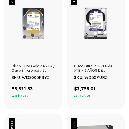
Disco Duro Gold de 2TB /
Disco Duro PURPLE de
Clase Enterprise / 5
3TB / 3 AÑOS DE
AÑOS DE GARANTÍA
GARANTÍA / Para
SKU: WD2005FBYZ
SKU: WD30PURZ
Videovigilancia
$5,521.53
$2,738.01
12
x
$560.57
12
x
$277.98
Agotado
Agotado