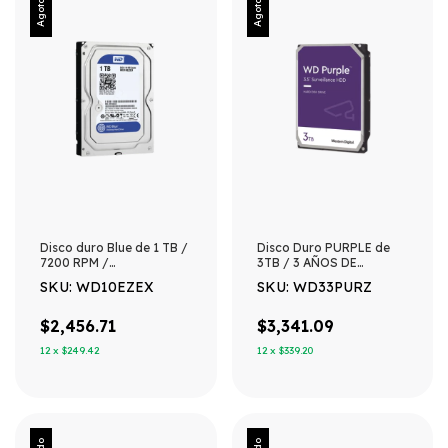
Agotado
Agotado
Disco duro Blue de 1 TB /
Disco Duro PURPLE de
7200 RPM /
3TB / 3 AÑOS DE
Recomendado para PC /
GARANTÍA / Para
SKU: WD10EZEX
SKU: WD33PURZ
Uso 8-5 / 1 Años de
Videovigilancia
Garantia
$2,456.71
$3,341.09
12
x
$249.42
12
x
$339.20