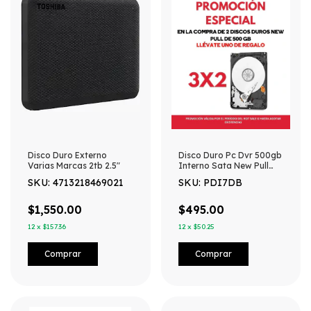
Disco Duro Externo
Disco Duro Pc Dvr 500gb
Varias Marcas 2tb 2.5"
Interno Sata New Pull
Varias Marcas Gris
SKU: 4713218469021
SKU: PDI7DB
$1,550.00
$495.00
12
x
$157.36
12
x
$50.25