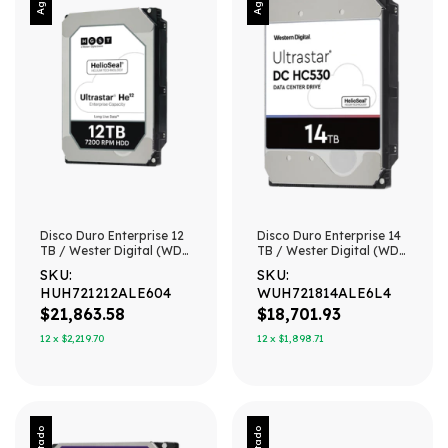
Disco Duro Enterprise 12
Disco Duro Enterprise 14
TB / Wester Digital (WD)
TB / Wester Digital (WD)
/ Serie Ultrastar /
/ Serie Ultrastar /
SKU:
SKU:
Recomendado para
Recomendado para
HUH721212ALE604
WUH721814ALE6L4
Data Center y NVRs de
Data Center y NVRs de
Alta Capacidad / Alto
Alta Capacidad / Alto
$21,863.58
$18,701.93
Performace
Performace
12
x
$2,219.70
12
x
$1,898.71
Agotado
Agotado