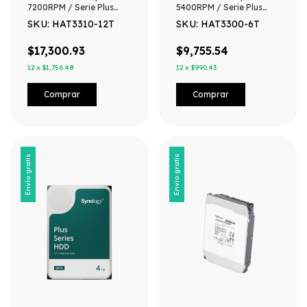
7200RPM / Serie Plus
5400RPM / Serie Plus
Discos Duros/
Discos Duros/
SKU: HAT3310-12T
SKU: HAT3300-6T
Especializados para NAS
Especializados para NAS
$17,300.93
$9,755.54
12
x
$1,756.48
12
x
$990.43
Envío gratis
Envío gratis