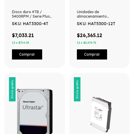
Disco duro 4TB /
Unidades de
5400RPM / Serie Plus
almacenamiento
Discos Duros/
empresariales / Disco
SKU: HAT3300-4T
SKU: HAT5300-12T
Especializados para NAS
duro 12TB / 7200RPM /
NAS SYNOLOGY
$7,033.21
$26,365.12
12
x
$714.05
12
x
$2,676.72
Envío gratis
Envío gratis