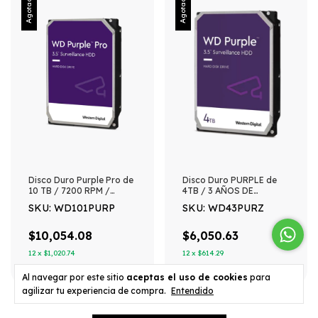
Agotado
Agotado
Disco Duro Purple Pro de
Disco Duro PURPLE de
10 TB / 7200 RPM /
4TB / 3 AÑOS DE
Optimizado para
GARANTÍA / Para
SKU: WD101PURP
SKU: WD43PURZ
Soluciones de
Videovigilancia
Videovigilancia con
Analiticos (Meta Data) /
$10,054.08
$6,050.63
Uso 24-7 / 5 Años de
12
x
$1,020.74
12
x
$614.29
Garantia
Al navegar por este sitio
aceptas el uso de cookies
para
agilizar tu experiencia de compra.
Entendido