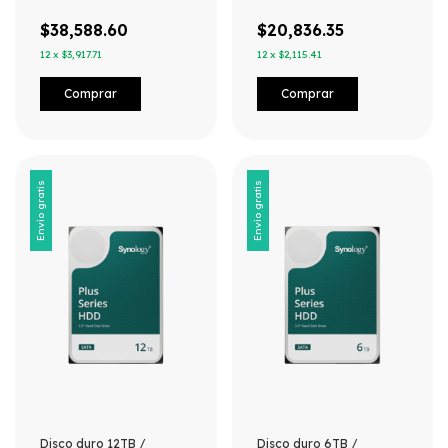
$38,588.60
$20,836.35
12
x
$3,917.71
12
x
$2,115.41
Envío gratis
Envío gratis
Disco duro 12TB /
Disco duro 6TB /