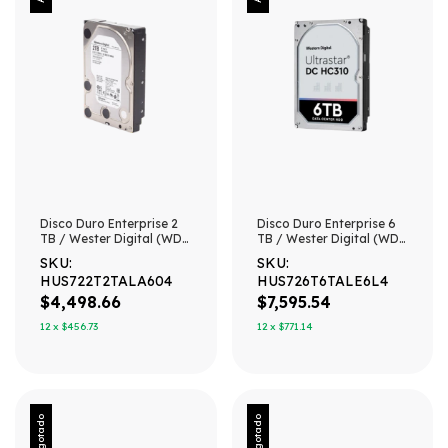
Disco Duro Enterprise 2
Disco Duro Enterprise 6
TB / Wester Digital (WD)
TB / Wester Digital (WD)
/ Serie Ultrastar /
/ Serie Ultrastar /
SKU:
SKU:
Recomendado para
Recomendado para
HUS722T2TALA604
HUS726T6TALE6L4
Data Center y NVRs de
Data Center y NVRs de
Alta Capacidad / Alto
Alta Capacidad / Alto
$4,498.66
$7,595.54
Performace
Performace
12
x
$456.73
12
x
$771.14
Agotado
Agotado