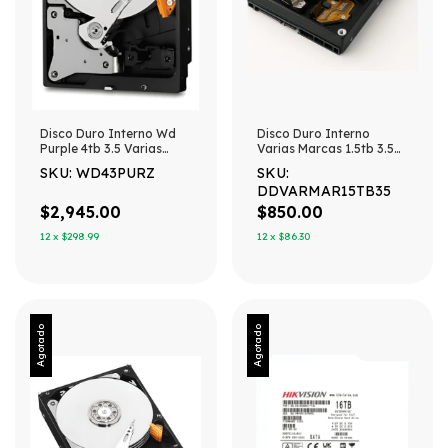
Disco Duro Interno Wd
Disco Duro Interno
Purple 4tb 3.5 Varias
Varias Marcas 1.5tb 3.5
Marcas Gris
New Pull Plateado
SKU: WD43PURZ
SKU:
DDVARMAR15TB35
$2,945.00
$850.00
12
x
$298.99
12
x
$86.30
Agotado
Agotado