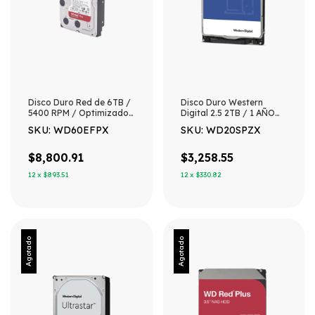
Disco Duro Red de 6TB /
Disco Duro Western
5400 RPM / Optimizado
Digital 2.5 2TB / 1 AÑO
para NAS / Uso 24-7 / 3
DE GARANTÍA
SKU: WD60EFPX
SKU: WD20SPZX
Años de Garantia
$8,800.91
$3,258.55
12
x
$893.51
12
x
$330.82
Agotado
Agotado