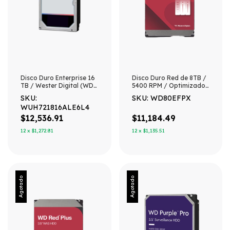
Disco Duro Enterprise 16
Disco Duro Red de 8TB /
TB / Wester Digital (WD)
5400 RPM / Optimizado
/ Serie Ultrastar /
para NAS / Uso 24-7 / 3
SKU:
SKU: WD80EFPX
Recomendado para
Años de Garantia
WUH721816ALE6L4
Data Center y NVRs de
Alta Capacidad / Alto
$12,536.91
$11,184.49
Performace
12
x
$1,272.81
12
x
$1,135.51
Agotado
Agotado