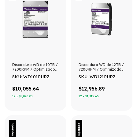
Disco duro WD de 10TB /
Disco duro WD de 12TB /
7200RPM / Optimizado
7200RPM / Optimizado
para Videovigilancia
para Videovigilancia
SKU: WD101PURZ
SKU: WD121PURZ
$10,055.64
$12,956.89
12
x
$1,020.90
12
x
$1,315.45
Agotado
Agotado