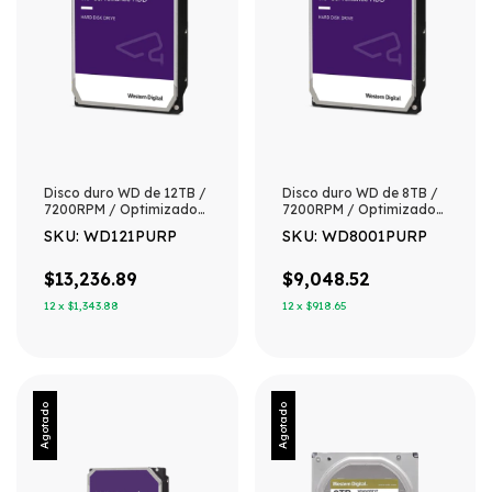
Disco duro WD de 12TB /
Disco duro WD de 8TB /
7200RPM / Optimizado
7200RPM / Optimizado
para soluciones de video
para soluciones de video
SKU: WD121PURP
SKU: WD8001PURP
inteligente
inteligente
$13,236.89
$9,048.52
12
x
$1,343.88
12
x
$918.65
Agotado
Agotado