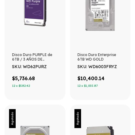
Disco Duro PURPLE de
Disco Duro Enterprise
6TB / 3 AÑOS DE
6TB WD GOLD
GARANTÍA / Para
SKU: WD62PURZ
SKU: WD6003FRYZ
Videovigilancia
$5,736.68
$10,400.14
12
x
$582.42
12
x
$1,055.87
Agotado
Agotado