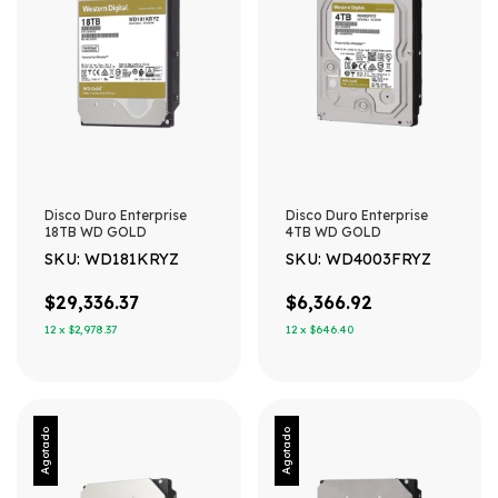
Disco Duro Enterprise
Disco Duro Enterprise
18TB WD GOLD
4TB WD GOLD
SKU: WD181KRYZ
SKU: WD4003FRYZ
$29,336.37
$6,366.92
12
x
$2,978.37
12
x
$646.40
Agotado
Agotado