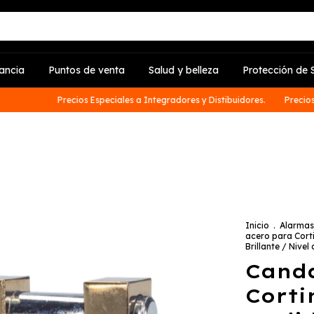
lancia
Puntos de venta
Salud y belleza
Protección de S
Precios Especiales a Integradores y Distibuidores.
Precios Es
Inicio
.
Alarmas
acero para Cort
Brillante / Nive
Canda
Corti