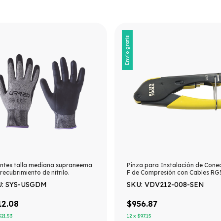
Envío gratis
ntes talla mediana supraneema
Pinza para Instalación de Cone
recubrimiento de nitrilo.
F de Compresión con Cables RG
RG6/6Q
U: SYS-USGDM
SKU: VDV212-008-SEN
12.08
$956.87
$21.53
12
x
$97.15