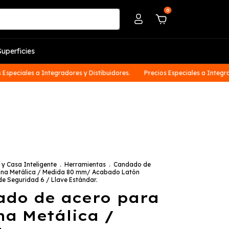
0
uperficies
peciales a Integradores y Distibuidores.
Precios Especiales a Integrador
 y Casa Inteligente
.
Herramientas
.
Candado de
ina Metálica / Medida 80 mm/ Acabado Latón
l de Seguridad 6 / Llave Estándar.
do de acero para
na Metálica /