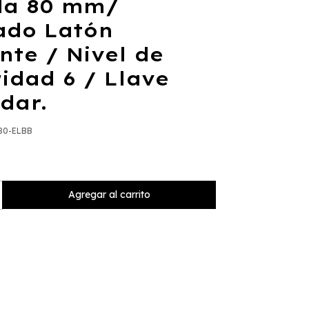
da 80 mm/
ado Latón
ante / Nivel de
idad 6 / Llave
dar.
80-ELBB