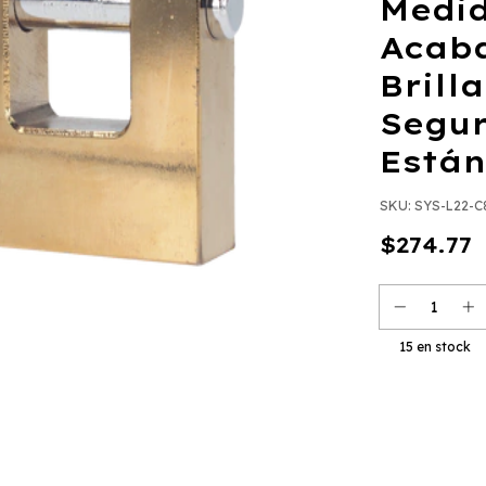
Medi
Acab
Brill
Segur
Están
SKU:
SYS-L22-C
$274.77
15
en stock