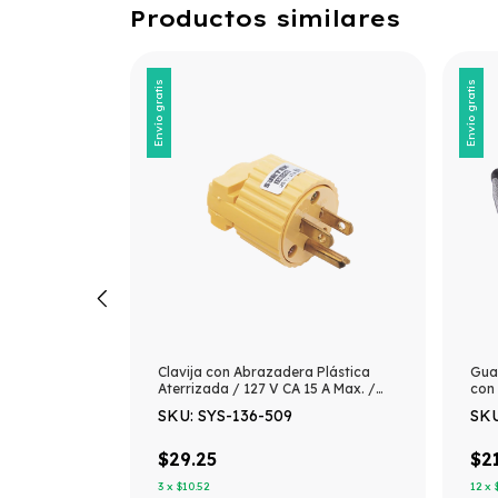
Productos similares
Envío gratis
Envío gratis
lla 40, con
Clavija con Abrazadera Plástica
Gua
ramientas y
Aterrizada / 127 V CA 15 A Max. /
con 
Fabricada en Plastico ABS.
SKU: SYS-136-509
SK
$29.25
$2
3
x
$10.52
12
x