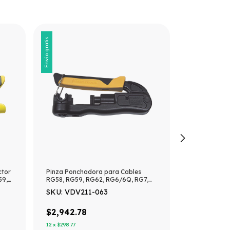
Envío gratis
Envío gratis
ctor
Pinza Ponchadora para Cables
Atornillador
59,
RG58, RG59, RG62, RG6/6Q, RG7,
1/4) de 220
RG11 y Conector F, BNC y RCA.
(Incluye 81 P
SKU: VDV211-063
SKU: DF-0
$2,942.78
$1,903.53
12
x
$298.77
12
x
$193.26