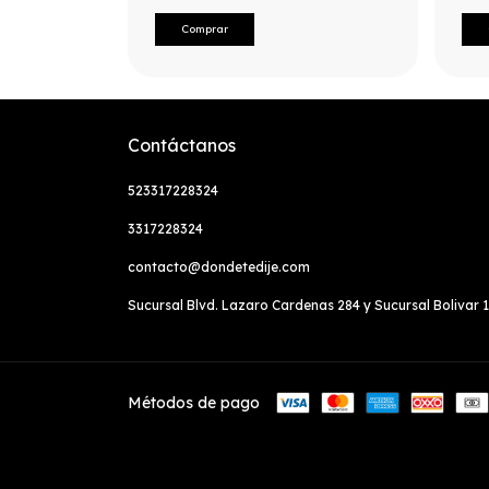
Contáctanos
523317228324
3317228324
contacto@dondetedije.com
Sucursal Blvd. Lazaro Cardenas 284 y Sucursal Bolivar
Métodos de pago