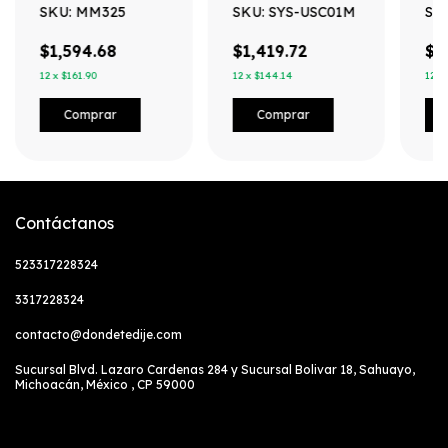
Manual Rango 600V
para porta
Inc
SKU: MM325
SKU: SYS-USC01M
SK
CAT III con
herramientas y dos
/ 4
Protección de Alerta
anillos tipo D.
est
LED del Cable de
$1,594.68
$1,419.72
$2
Prueba
12
x
$161.90
12
x
$144.14
12
x
Contáctanos
523317228324
3317228324
contacto@dondetedije.com
Sucursal Blvd. Lazaro Cardenas 284 y Sucursal Bolivar 18, Sahuayo,
Michoacán, México , CP 59000