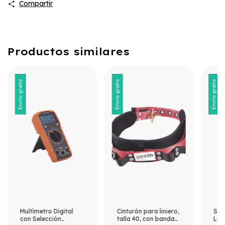
Compartir
Productos similares
Envío gratis
Envío gratis
Envío gratis
Multímetro Digital
Cinturón para liniero,
Sie
con Selección
talla 40, con bandas
Lig