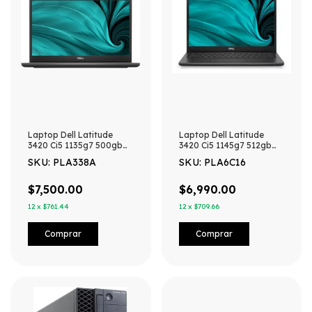
Laptop Dell Latitude
Laptop Dell Latitude
3420 Ci5 1135g7 500gb
3420 Ci5 1145g7 512gb
Ssd 8gb Ram Win11 Pro
Ssd 16gb Ram Win11 Pro
SKU: PLA338A
SKU: PLA6C16
(Reacondicionado)
(Reacondicionado)
$7,500.00
$6,990.00
12
x
$761.44
12
x
$709.66