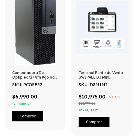
Computadora Dell
Terminal Punto de Venta
Optiplex Ci7 8th 8gb Ram
SWIPALL D3 Mini
512gb Ssd Win11
(escritorio) – Android 13,
SKU: PCO5E52
SKU: D3MINI
Reacondicionada
impresora, software
punto de venta SWIPALL
y lector codigo de barras
$6,990.00
$10,975.00
-
22
% OFF
integrado
$13,999.00
12
x
$709.66
12
x
$1,114.24