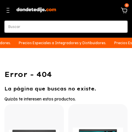
0
dores.
Precios Especiales a Integradores y Distibuidores.
Precios Esp
Error - 404
La página que buscas no existe.
Quizás te interesen estos productos.