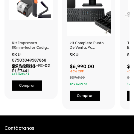
Kit Impresora
kit Completo Punto
TER
80mm+lector Código
De Venta, Pc,
ES
Barras+cajón
Impresora 58mm ,
PUN
SKU:
SKU:
SK
Mediano Negro
cajon de dinero ,
SWI
07503049587868
lector alambrico y
PAN
QOP-T80UL-RI-02
software
$2,565.00
$6,990.00
$1
PLE7441
-
10
% OFF
-
0
% 
12
x
$260.41
$7,765.00
$9,8
12
x
$709.66
12
x
Contáctanos