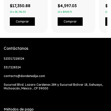
NAS
Videovigilancia /
Uso 24-7 / 3 Años de
$17,350.88
$4,597.03
$3
Garantia
12
x
$1,761.55
12
x
$466.71
12
x
Contáctanos
523317228324
3317228324
contacto@dondetedije.com
Sucursal Blvd. Lazaro Cardenas 284 y Sucursal Bolivar 18, Sahuayo,
Michoacán, México , CP 59000
Métodos de pago