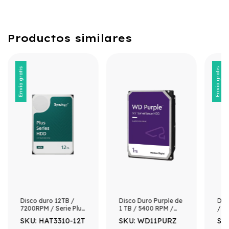
Productos similares
Envío gratis
Envío gratis
Disco duro 12TB /
Disco Duro Purple de
Dis
7200RPM / Serie Plus
1 TB / 5400 RPM /
/ 7
Discos Duros/
Optimizado para
Esp
SKU: HAT3310-12T
SKU: WD11PURZ
SK
Especializados para
Soluciones de
NA