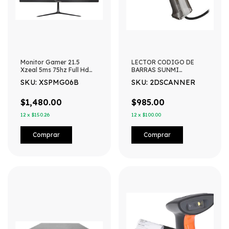
Monitor Gamer 21.5
LECTOR CODIGO DE
Xzeal 5ms 75hz Full Hd
BARRAS SUNMI
Hdmi Xspmg06b
QR/EAN13 PLUG AND
SKU: XSPMG06B
SKU: 2DSCANNER
PLAY CON BASE
$1,480.00
$985.00
12
x
$150.26
12
x
$100.00
Comprar