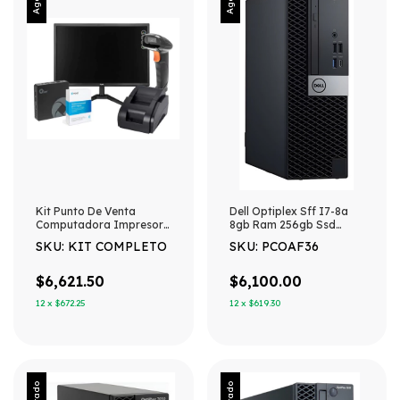
Kit Punto De Venta
Dell Optiplex Sff I7-8a
Computadora Impresora
8gb Ram 256gb Ssd
Lector De Codigos
Win11 - 256 Gb - 8 Gb -
SKU: KIT COMPLETO
SKU: PCOAF36
Gráficos Integrados
$6,621.50
$6,100.00
12
x
$672.25
12
x
$619.30