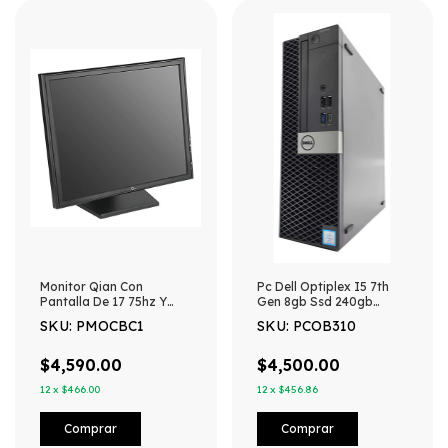
Monitor Qian Con
Pc Dell Optiplex I5 7th
Pantalla De 17 75hz Y
Gen 8gb Ssd 240gb
Resolución Sxga
Windows 11 240 Gb 8 Gb
SKU: PMOCBC1
SKU: PCOB310
Gráficos Integrados
$4,590.00
$4,500.00
12
x
$466.00
12
x
$456.86