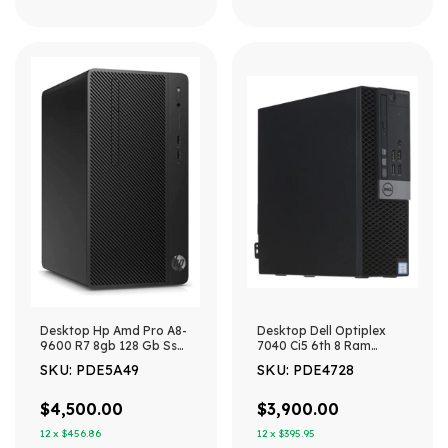
Desktop Hp Amd Pro A8-
Desktop Dell Optiplex
9600 R7 8gb 128 Gb Ssd
7040 Ci5 6th 8 Ram
W10
256gb Ssd Win 11
SKU: PDE5A49
SKU: PDE4728
(Reacondicionado)
$4,500.00
$3,900.00
12
x
$456.86
12
x
$395.95