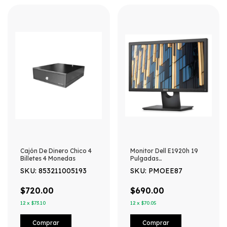
Cajón De Dinero Chico 4
Monitor Dell E1920h 19
Billetes 4 Monedas
Pulgadas
Vga/displayport Full Hd
SKU: 853211005193
SKU: PMOEE87
Negro
$720.00
$690.00
12
x
$73.10
12
x
$70.05