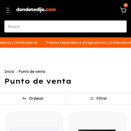
0
tibuidores.
Precios Especiales a Integradores y Distibuidores.
Preci
Inicio
.
Punto de venta
Punto de venta
Ordenar
Filtrar