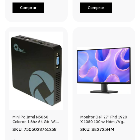
Mini Pc Intel N3060
Monitor Dell 27" Fhd 1920
Celeron 1.6hz 64 Gb, W10
X 1080 100hz Hdmi/Vga
Teclado Y Mouse new
Se2725hm
SKU: 7503028761258
SKU: SE2725HM