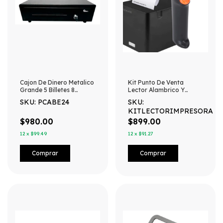
Cajon De Dinero Metalico
Kit Punto De Venta
Grande 5 Billetes 8
Lector Alambrico Y
Monedas
Impresora 58 Mm
SKU: PCABE24
SKU:
KITLECTORIMPRESORA
$980.00
$899.00
12
x
$99.49
12
x
$91.27
Comprar