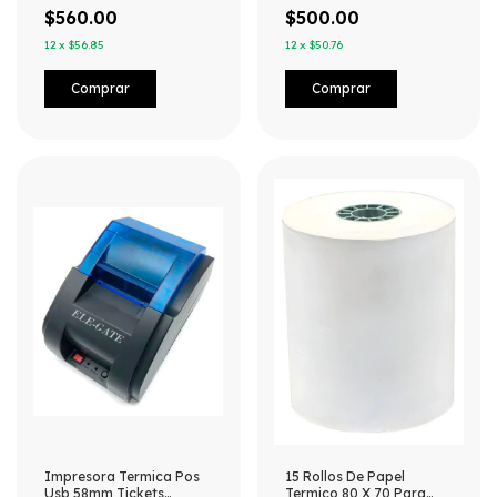
$560.00
$500.00
12
x
$56.85
12
x
$50.76
Impresora Termica Pos
15 Rollos De Papel
Usb 58mm Tickets
Termico 80 X 70 Para