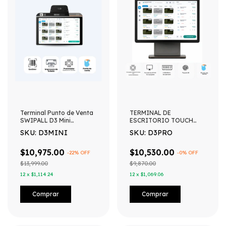
Terminal Punto de Venta
TERMINAL DE
SWIPALL D3 Mini
ESCRITORIO TOUCH
(escritorio) – Android 13,
PUNTO DE VENTA
SKU: D3MINI
SKU: D3PRO
impresora, software
SWIPALL D3PRO
punto de venta SWIPALL
PANTALLA 15.6"
y lector codigo de barras
$10,975.00
$10,530.00
-
22
% OFF
-
0
% OFF
integrado
$13,999.00
$9,870.00
12
x
$1,114.24
12
x
$1,069.06