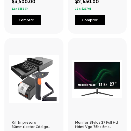
$3,500.00
$2,630.00
12
x
$355.34
12
x
$267.01
Kit Impresora
Monitor Stylos 27 Full Hd
80mm+lector Código
Hdmi Vga 75hz 5ms