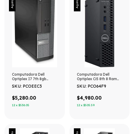
Agotado
Agotado
Computadora Dell
Computadora Dell
Optiplex I7 7th 8gb
Optiplex Ci5 8th 8 Ram
240gb Ssd Sff Win11 240
240gb Ssd Usff Win11
SKU: PCOEEC3
SKU: PCO64F9
Gb 8 Gb Integrada
240 Gb 8 Gb Gráficos
Integrados
$5,280.00
$4,980.00
12
x
$536.05
12
x
$505.59