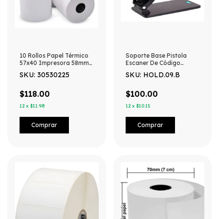
10 Rollos Papel Térmico
Soporte Base Pistola
57x40 Impresora 58mm
Escaner De Código
Punto De Venta Blanco
Barras Ajustable
SKU: 30530225
SKU: HOLD.09.B
$118.00
$100.00
12
x
$11.98
12
x
$10.15