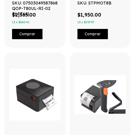
Barras+cajón Mediano
Negro Smot8b
SKU: 07503049587868
SKU: STPMOT8B
Negro
QOP-T80UL-RI-02
PLE7441
$2,565.00
$1,950.00
12
x
$260.41
12
x
$197.97