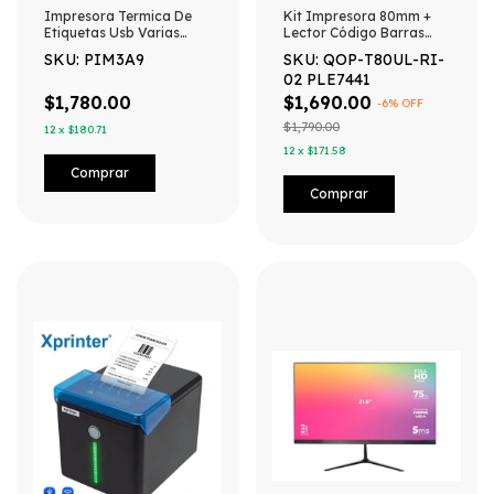
Impresora Termica De
Kit Impresora 80mm +
Etiquetas Usb Varias
Lector Código Barras
Marcas / T
Inalámbrico Negro
SKU: PIM3A9
SKU: QOP-T80UL-RI-
02 PLE7441
$1,780.00
$1,690.00
-
6
% OFF
$1,790.00
12
x
$180.71
12
x
$171.58