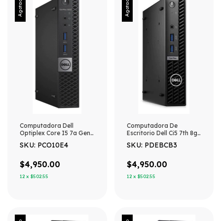
Agotado
Agotado
Computadora Dell
Computadora De
Optiplex Core I5 7a Gen
Escritorio Dell Ci5 7th 8gb
8gb Ram 240gb Ssd 240
256gb Usff W10
SKU: PCO10E4
SKU: PDEBCB3
Gb 8 Gb Integrada
$4,950.00
$4,950.00
12
x
$502.55
12
x
$502.55