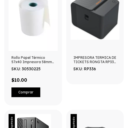
Rollo Papel Térmico
IMPRESORA TERMICA DE
57x40 Impresora 58mm
TICKETS RONGTA RP336
Punto De Venta
80MM 200MM/S CON
SKU: 30530225
SKU: RP336
PUERTO LAN
$10.00
Agotado
Agotado