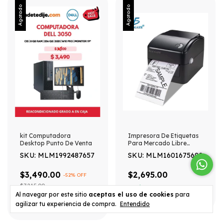
Agotado
Agotado
kit Computadora
Impresora De Etiquetas
Desktop Punto De Venta
Para Mercado Libre
Termica 203 X 203 Negro
SKU: MLM1992487657
SKU: MLM1601675692
$3,490.00
$2,695.00
-
52
% OFF
$7,215.00
12
x
$273.61
Al navegar por este sitio
aceptas el uso de cookies
para
12
x
$354.32
agilizar tu experiencia de compra.
Entendido