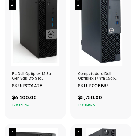
Agotado
Agotado
Pc Dell Optiplex I5 8a
Computadora Dell
Gen 8gb 1tb Ssd
Optiplex I7 8th 16gb
Reacondicionada 1 Tb 8
240gb Ssd Sff Win11 240
SKU: PCO1A2E
SKU: PCOBB35
Gb Graficos Integrados
Gb 16 Gb Integrados
$6,100.00
$5,750.00
12
x
$619.30
12
x
$583.77