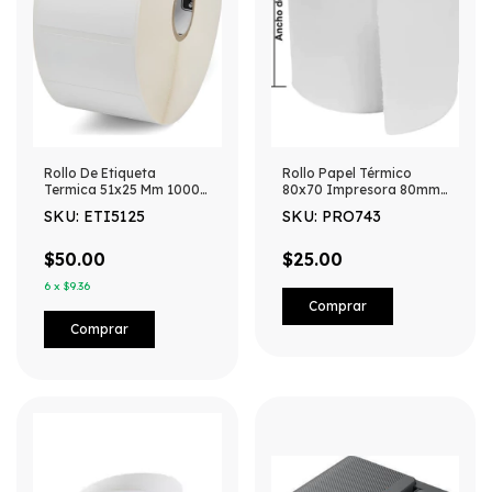
Rollo De Etiqueta
Rollo Papel Térmico
Termica 51x25 Mm 1000
80x70 Impresora 80mm
Etiquetas Blanco
Punto De Venta
SKU: ETI5125
SKU: PRO743
$50.00
$25.00
6
x
$9.36