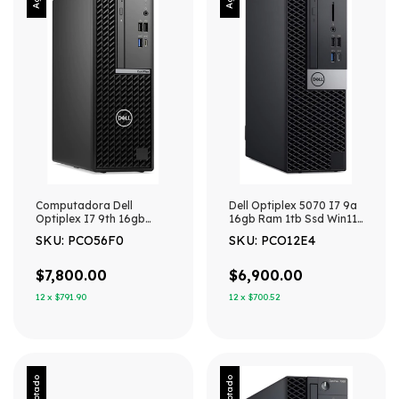
Computadora Dell
Dell Optiplex 5070 I7 9a
Optiplex I7 9th 16gb
16gb Ram 1tb Ssd Win11
512gb Ssd Sff Win11 512
1 Tb 16 Gb Graficos
SKU: PCO56F0
SKU: PCO12E4
Gb 16 Gb Gráficos
Integrados
Integrados
$7,800.00
$6,900.00
12
x
$791.90
12
x
$700.52
Agotado
Agotado