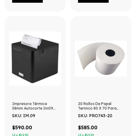
Impresora Térmica
20 Rollos De Papel
58mm Autocorte Im09
Termico 80 X 70 Para
Negro
Impresora 80mm -
SKU: IM.09
SKU: PRO743-20
Blanco
$590.00
$585.00
12
x
$59.90
12
x
$59.39