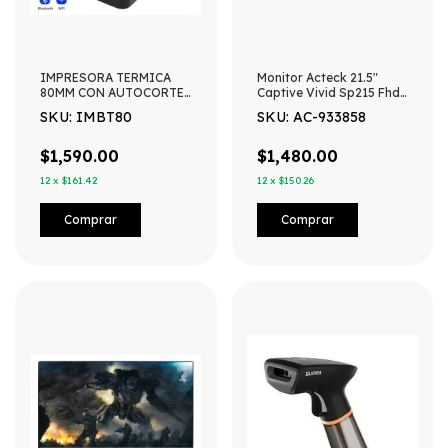
IMPRESORA TERMICA
Monitor Acteck 21.5"
80MM CON AUTOCORTE
Captive Vivid Sp215 Fhd
Y BLUETOOTH
75hz Ac-933858
SKU: IMBT80
SKU: AC-933858
$1,590.00
$1,480.00
12
x
$161.42
12
x
$150.26