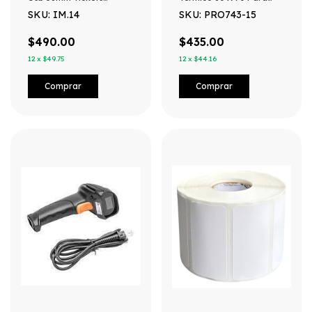
Recibos + Software
Impresora 80mm -
SKU: IM.14
SKU: PRO743-15
Blanco
$490.00
$435.00
12
x
$49.75
12
x
$44.16
Comprar