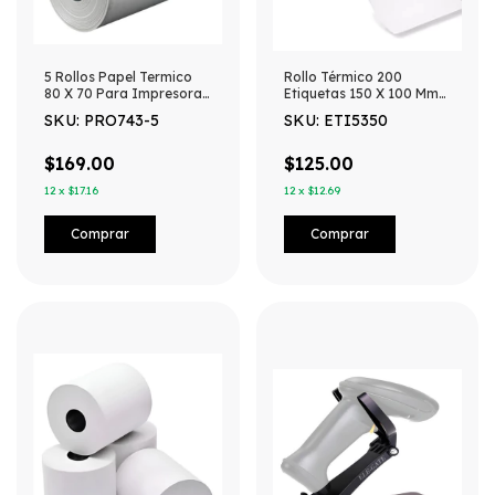
5 Rollos Papel Termico
Rollo Térmico 200
80 X 70 Para Impresora
Etiquetas 150 X 100 Mm
80mm - Blanco
Guias De Envíos
SKU: PRO743-5
SKU: ETI5350
$169.00
$125.00
12
x
$17.16
12
x
$12.69