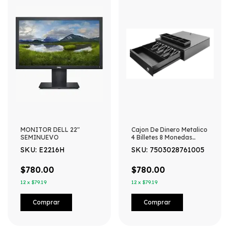
MONITOR DELL 22"
Cajon De Dinero Metalico
SEMINUEVO
4 Billetes 8 Monedas
Mediano
SKU: E2216H
SKU: 7503028761005
$780.00
$780.00
12
x
$79.19
12
x
$79.19