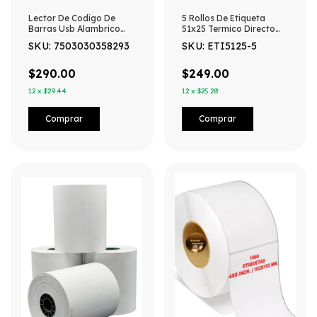
Lector De Codigo De
5 Rollos De Etiqueta
Barras Usb Alambrico
51x25 Termico Directo
Negro
1000 Etiquetas - Blanco
SKU: 7503030358293
SKU: ETI5125-5
$290.00
$249.00
12
x
$29.44
12
x
$25.28