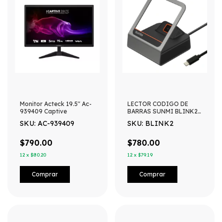
Monitor Acteck 19.5" Ac-
LECTOR CODIGO DE
939409 Captive
BARRAS SUNMI BLINK2
USB TIPO C
SKU: AC-939409
SKU: BLINK2
DECODIFICACION 1D Y
2D QR
$790.00
$780.00
12
x
$80.20
12
x
$79.19