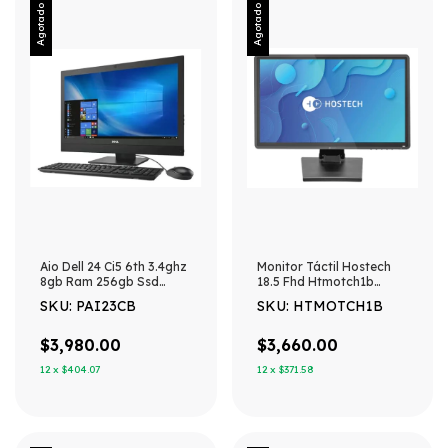
Agotado
Agotado
Aio Dell 24 Ci5 6th 3.4ghz
Monitor Táctil Hostech
8gb Ram 256gb Ssd
18.5 Fhd Htmotch1b
Win11
Negro
SKU: PAI23CB
SKU: HTMOTCH1B
$3,980.00
$3,660.00
12
x
$404.07
12
x
$371.58