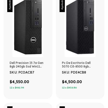
Agotado
Agotado
Dell Precision I5 7a Gen
Pc De Escritorio Dell
8gb 240gb Ssd Win11
3070 Ci5-8500 8gb
Reacondicionada 240 Gb
240gb Ssd Sff W10
SKU: PCOACB7
SKU: PDE4CB8
8 Gb Graficos
Integrados
$4,550.00
$4,500.00
12
x
$461.94
12
x
$456.86