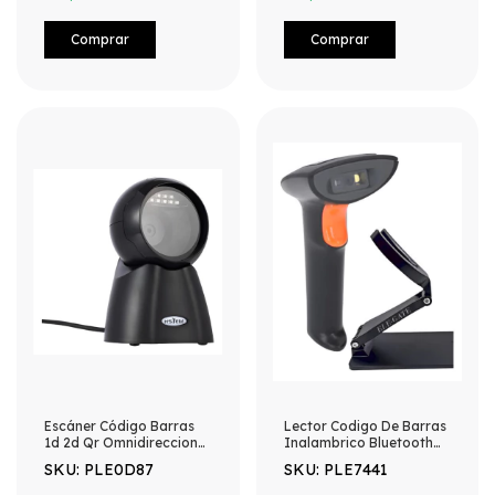
Escáner Código Barras
Lector Codigo De Barras
1d 2d Qr Omnidireccional
Inalambrico Bluetooth
Usb Negro Usb
Con Base Negro Usb
SKU: PLE0D87
SKU: PLE7441