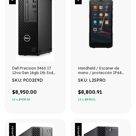
Dell Precision 3460 I7
Handheld / Escaner de
12va Gen 16gb 1tb Ssd
mano / protección IP68
Win11 Pro 1 Tb 16 Gb
/ lector codigos 1D, 2d,
SKU: PCO2E9D
SKU: L2SPRO
Graficos Integrados
QR / compatible con
tarjetas mifare, NFC
$8,950.00
$8,800.91
12
x
$908.65
12
x
$893.51
Agotado
Agotado